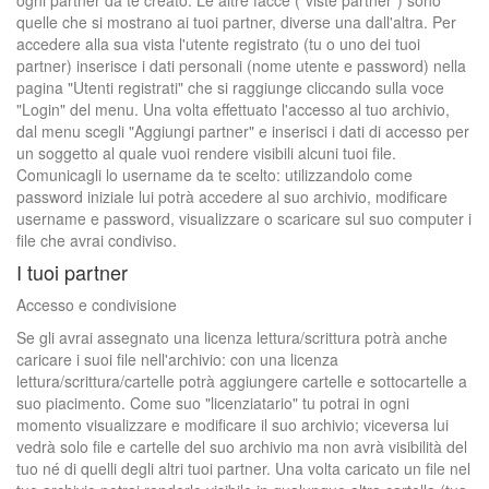
ogni partner da te creato. Le altre facce ("viste partner") sono
quelle che si mostrano ai tuoi partner, diverse una dall'altra. Per
accedere alla sua vista l'utente registrato (tu o uno dei tuoi
partner) inserisce i dati personali (nome utente e password) nella
pagina "Utenti registrati" che si raggiunge cliccando sulla voce
"Login" del menu. Una volta effettuato l'accesso al tuo archivio,
dal menu scegli "Aggiungi partner" e inserisci i dati di accesso per
un soggetto al quale vuoi rendere visibili alcuni tuoi file.
Comunicagli lo username da te scelto: utilizzandolo come
password iniziale lui potrà accedere al suo archivio, modificare
username e password, visualizzare o scaricare sul suo computer i
file che avrai condiviso.
I tuoi partner
Accesso e condivisione
Se gli avrai assegnato una licenza lettura/scrittura potrà anche
caricare i suoi file nell'archivio: con una licenza
lettura/scrittura/cartelle potrà aggiungere cartelle e sottocartelle a
suo piacimento. Come suo "licenziatario" tu potrai in ogni
momento visualizzare e modificare il suo archivio; viceversa lui
vedrà solo file e cartelle del suo archivio ma non avrà visibilità del
tuo né di quelli degli altri tuoi partner. Una volta caricato un file nel