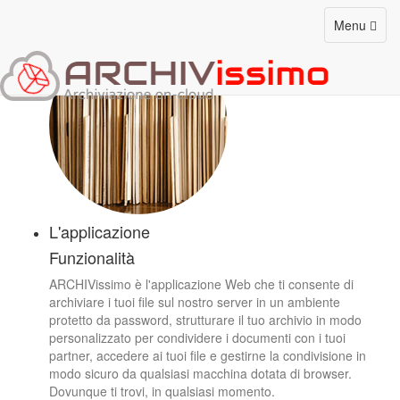
Come conservare i tuoi file?
Toggle
Menu
Scopri ARCHIVissimo!
navigation
L'applicazione
Funzionalità
ARCHIVissimo è l'applicazione Web che ti consente di
archiviare i tuoi file sul nostro server in un ambiente
protetto da password, strutturare il tuo archivio in modo
personalizzato per condividere i documenti con i tuoi
partner, accedere ai tuoi file e gestirne la condivisione in
modo sicuro da qualsiasi macchina dotata di browser.
Dovunque ti trovi, in qualsiasi momento.